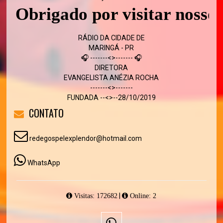
Obrigado por visitar nosso sit
RÁDIO DA CIDADE DE
MARINGÁ - PR
🎧 -------<>------- 🎧
DIRETORA
EVANGELISTA ANÉZIA ROCHA
-------<>-------
FUNDADA --<>--28/10/2019
CONTATO
redegospelexplendor@hotmail.com
WhatsApp
|
Visitas: 172682
Online: 2