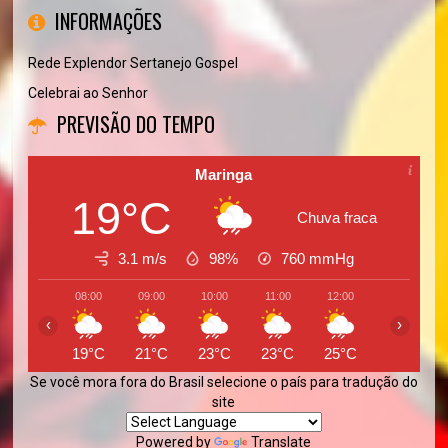
INFORMAÇÕES
Rede Explendor Sertanejo Gospel
Celebrai ao Senhor
PREVISÃO DO TEMPO
Maringa
19°C
Chuva fraca
3.1 m/s
98%
760
mmHg
08:00
09:00
10:00
11:00
12:00
13:00
‹
›
19°C
21°C
23°C
23°C
25°C
26°C
Se você mora fora do Brasil selecione o país para tradução do
site
Powered by
Translate