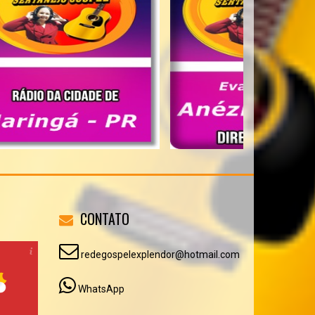
CONTATO
redegospelexplendor@hotmail.com
WhatsApp