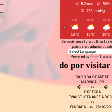
5.2 m/s
88%
758
mmHg
01:00
02:00
03:00
‹
18°C
18°C
18°C
Se você mora fora do Brasil sel
país para tradução do sit
Powered by
Transla
Obrigado por visitar nosso s
RÁDIO DA CIDADE DE
MARINGÁ - PR
🎧 -------<>------- 🎧
DIRETORA
EVANGELISTA ANÉZIA RO
-------<>-------
FUNDADA --<>--28/10/20