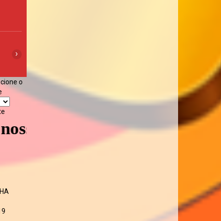
04:00
05:00
06:00
07:00
08:00
09:00
10:00
›
18°C
17°C
17°C
17°C
18°C
19°C
19°C
ecione o
e
te
ite - Volte sempre
CHA
19