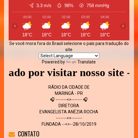
3.3 m/s
98%
758
mmHg
00:00
01:00
02:00
03:00
04:00
05:00
‹
›
18°C
18°C
18°C
18°C
18°C
18°C
Se você mora fora do Brasil selecione o país para tradução do
site
Powered by
Translate
r visitar nosso site - Volte 
RÁDIO DA CIDADE DE
MARINGÁ - PR
🎧 -------<>------- 🎧
DIRETORA
EVANGELISTA ANÉZIA ROCHA
-------<>-------
FUNDADA --<>--28/10/2019
CONTATO