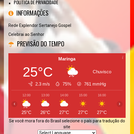
POLÍTICA DE PRIVACIDADE
INFORMAÇÕES
Rede Explendor Sertanejo Gospel
Celebrai ao Senhor
PREVISÃO DO TEMPO
Maringa
25°C
Chuvisco
2.3 m/s
75%
761
mmHg
12:00
13:00
14:00
15:00
16:00
17:00
‹
›
25°C
26°C
27°C
27°C
27°C
27°C
Se você mora fora do Brasil selecione o país para tradução do
site