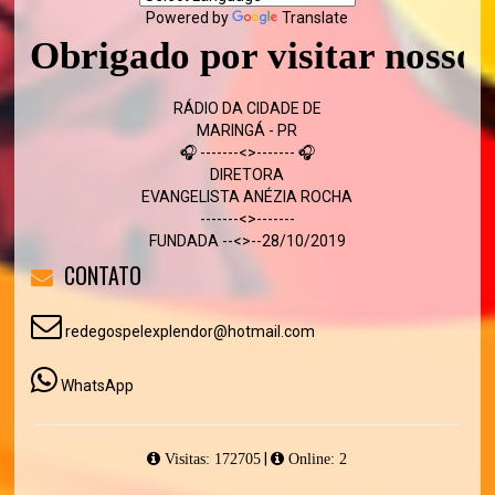
Powered by
Translate
Obrigado por visitar nosso sit
RÁDIO DA CIDADE DE
MARINGÁ - PR
🎧 -------<>------- 🎧
DIRETORA
EVANGELISTA ANÉZIA ROCHA
-------<>-------
FUNDADA --<>--28/10/2019
CONTATO
redegospelexplendor@hotmail.com
WhatsApp
|
Visitas: 172705
Online: 2