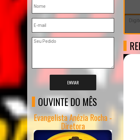
RE
ENVIAR
OUVINTE DO MÊS
Evangelista Anézia Rocha -
Diretora