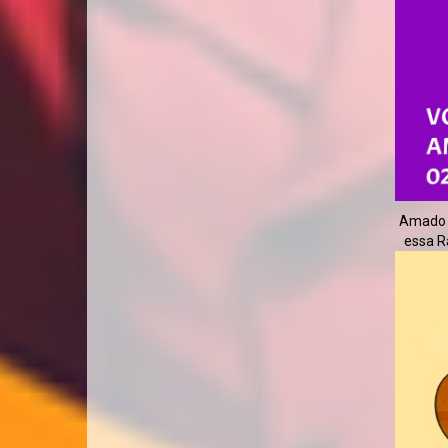
Amado o
essa Rá