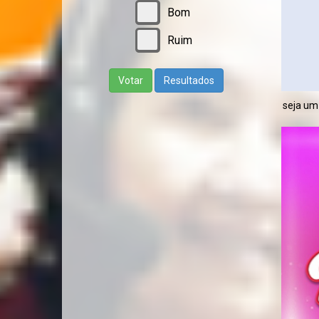
Bom
Ruim
Votar
Resultados
seja um