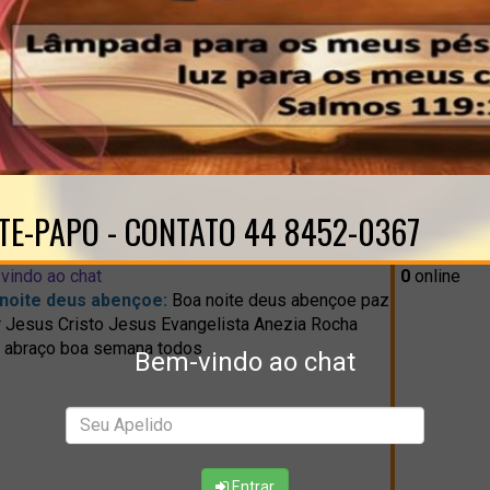
TE-PAPO - CONTATO 44 8452-0367
vindo ao chat
0
online
noite deus abençoe:
Boa noite deus abençoe paz
 Jesus Cristo Jesus Evangelista Anezia Rocha
 abraço boa semana todos
Bem-vindo ao chat
Entrar