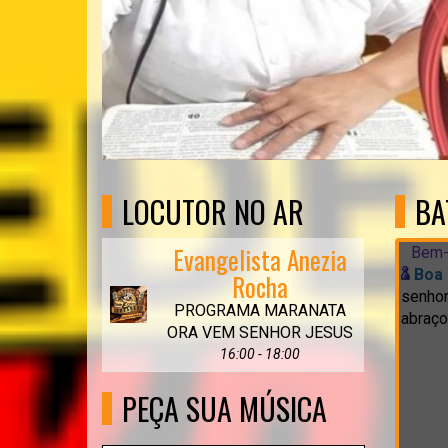
LOCUTOR NO AR
BA
Evangelista Anezia
Bem-
Boa 
Rocha
senhor
PROGRAMA MARANATA
abraço
ORA VEM SENHOR JESUS
16:00 - 18:00
PEÇA SUA MÚSICA