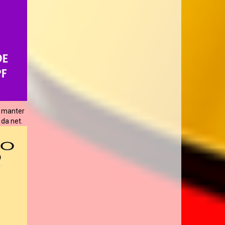
a manter
 da net.