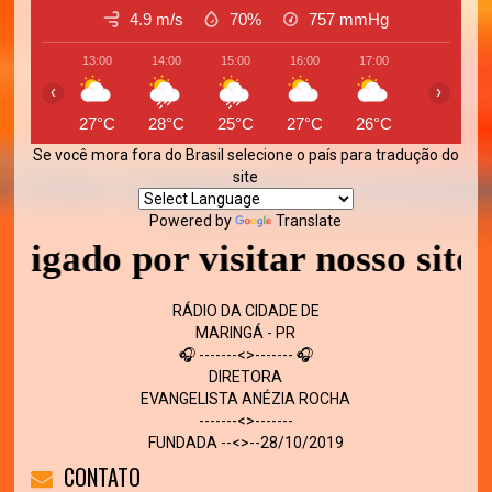
4.9 m/s
70%
757
mmHg
13:00
14:00
15:00
16:00
17:00
18:00
‹
›
27°C
28°C
25°C
27°C
26°C
25°C
Se você mora fora do Brasil selecione o país para tradução do
site
Powered by
Translate
 por visitar nosso site - Volt
RÁDIO DA CIDADE DE
MARINGÁ - PR
🎧 -------<>------- 🎧
DIRETORA
EVANGELISTA ANÉZIA ROCHA
-------<>-------
FUNDADA --<>--28/10/2019
CONTATO