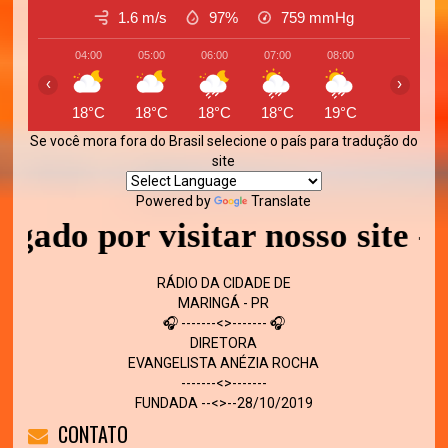
1.6 m/s
97%
759
mmHg
04:00
05:00
06:00
07:00
08:00
09:00
‹
›
18°C
18°C
18°C
18°C
19°C
21°C
Se você mora fora do Brasil selecione o país para tradução do
site
Powered by
Translate
or visitar nosso site - Volte 
RÁDIO DA CIDADE DE
MARINGÁ - PR
🎧 -------<>------- 🎧
DIRETORA
EVANGELISTA ANÉZIA ROCHA
-------<>-------
FUNDADA --<>--28/10/2019
CONTATO